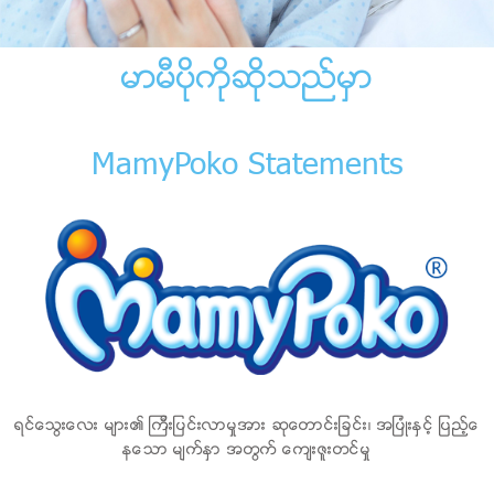
မာမီပိုကိုဆိုသည္မွာ
MamyPoko Statements
ရင္ေသြးေလး မ်ား၏ ၾကီးျပင္းလာမႈအား ဆုေတာင္းျခင္း၊ အျပံဳးႏွင့္ ျပည့္ေ
နေသာ မ်က္ႏွာ အတြက္ ေက်းဇူးတင္မႈ