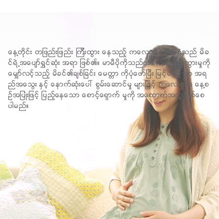
ေန႔တိုင္း တျဖည္းျဖည္း ၾကီးထြား ေနသည့္ ကေလးငယ္၏ ပုံစံသည္ မိခ
င္ရဲ႕အေပ်ာ္ရႊင္ဆုံး အရာ ျဖစ္၏။ မာမီပိုကိုသည္ကေလး၏ ၾကီးထြားမႈကို
ေမွ်ာ္လင့္သည့္ မိခင္၏ခ်စ္ျခင္း ေမတၱာ ကိုပုံေဖာ္ျပီး ျမင့္မားေသာ အရ
ည္အေသြး ႏွင့္ ေနာက္ဆုံးေပၚ စြမ္းေဆာင္မႈ မ်ားျဖင့္ ကေလးအား ေန႔စ
ဥ္အျပဳံးျဖင့္ ျပည့္ေနေသာ ေစာင့္ေရွာက္ မႈကို အေထာက္အကူ ျဖစ္ေစ
ပါမည္။