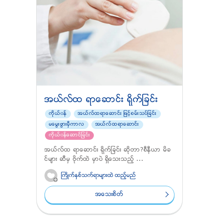
အယ္လ္ထ ရာေဆာင္း ရိုက္ျခင္း
ကိုယ္၀န္
အယ္လ္ထရာေဆာင္း ျဖင့္စမ္းသပ္ျခင္း
မေမြးဖြားမွီကာလ
အယ္လ္ထရာေဆာင္း
ကိုယ္၀န္ေဆာင္ျခင္း
အယ္လ္ထ ရာေဆာင္း ရိုက္ျခင္း ဆိုတာ?စီနီယာ မိခ
င္မ်ား ဆီမွ ဗိုက္ထဲ မွာပဲ ရိွေသးသည့္ ...
ႀကိဳက္ႏွစ္သက္ရာမ်ားထဲ ထည့္မည္
အေသးစိတ္