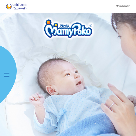
Myanmar