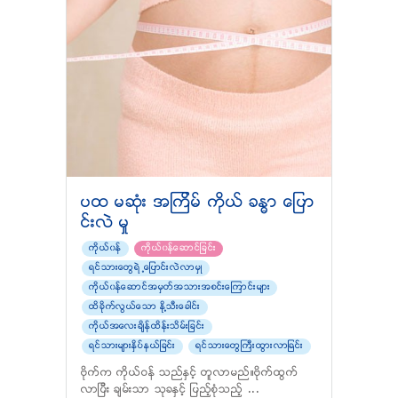
ပထ မဆုံး အၾကိမ္ ကိုယ္ ခႏၶာ ေျပာ
င္းလဲ မႈ
ကိုယ္၀န္
ကိုယ္၀န္ေဆာင္ျခင္း
ရင္သားေတြရဲ ႔ေျပာင္းလဲလာမွဳ
ကိုယ္၀န္ေဆာင္အမွတ္အသားအစင္းေၾကာင္းမ်ား
ထိခိုက္လြယ္ေသာ ႏို႔သီးေခါင္း
ကိုယ္အေလးခ်ိန္ထိန္းသိမ္းျခင္း
ရင္သားမ်ားႏွိပ္နယ္ျခင္း
ရင္သားေတြႀကီးထြားလာျခင္း
ဗိုက္က ကိုယ္ဝန္ သည္ႏွင့္ တူလာမည္။ဗိုက္ထြက္
လာျပီး ခ်မ္းသာ သုခႏွင့္ ျပည့္စုံသည့္ ...