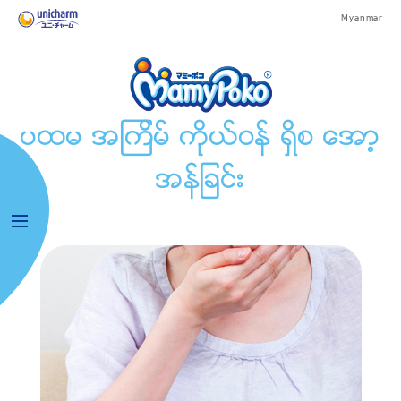
Myanmar
ပထမ အၾကိမ္ ကိုယ္ဝန္ ရိွစ ေအာ့
အန္ျခင္း