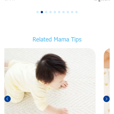
1
2
3
4
5
6
7
8
9
1
0
Related Mama Tips
ေရွ႕
ေနာ
သို႔
က္သို႔