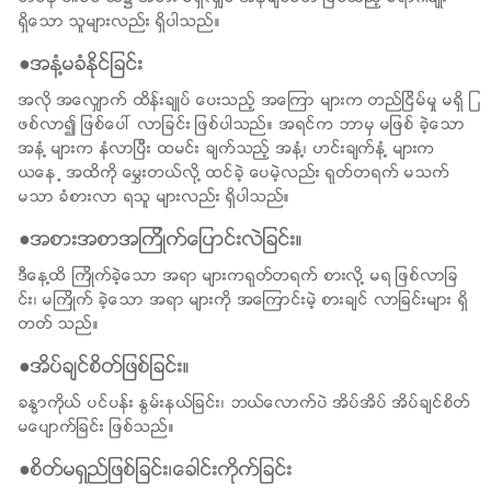
ရိွေသာ သူမ်ားလည္း ရိွပါသည္။
●အနံ႔မခံႏိုင္ျခင္း
အလို အေလွ်ာက္ ထိန္းခ်ဳပ္ ေပးသည့္ အေၾကာ မ်ားက တည္ျငိမ္မႈ မရိွ ျ
ဖစ္လာ၍ ျဖစ္ေပၚ လာျခင္း ျဖစ္ပါသည္။ အရင္က ဘာမွ မျဖစ္ ခဲ့ေသာ
အနံ႔ မ်ားက နံလာျပီး ထမင္း ခ်က္သည့္ အနံ႔၊ ဟင္းခ်က္နံ႔ မ်ားက
ယေန႕ အထိကို ေမႊးတယ္လို႔ ထင္ခဲ့ ေပမဲ့လည္း ရုတ္တရက္ မသက္
မသာ ခံစားလာ ရသူ မ်ားလည္း ရိွပါသည္။
●အစားအစာအၾကိဳက္ေျပာင္းလဲျခင္း။
ဒီေန႔ထိ ၾကိဳက္ခဲ့ေသာ အရာ မ်ားကရုတ္တရက္ စားလို႔ မရ ျဖစ္လာျခ
င္း၊ မၾကိဳက္ ခဲ့ေသာ အရာ မ်ားကို အေၾကာင္းမဲ့ စားခ်င္ လာျခင္းမ်ား ရိွ
တတ္ သည္။
●အိပ္ခ်င္စိတ္ျဖစ္ျခင္း။
ခႏၶာကိုယ္ ပင္ပန္း ႏြမ္းနယ္ျခင္း၊ ဘယ္ေလာက္ပဲ အိပ္အိပ္ အိပ္ခ်င္စိတ္
မေပ်ာက္ျခင္း ျဖစ္သည္။
●စိတ္မရွည္ျဖစ္ျခင္း၊ေခါင္းကိုက္ျခင္း