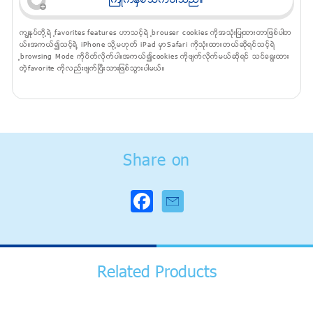
ႀကိဳက္ႏွစ္သက္ပါသည္။
ကၽြႏုပ္တို႔ရဲ ႔favorites features ဟာသင့္ရဲ ႔brouser cookies ကိုအသံုးျပဳထားတာျဖစ္ပါတ
ယ္။အကယ္၍သင့္ရဲ႔ iPhone သို႔မဟုတ္ iPad မွာSafari ကိုသံုးထားတယ္ဆိုရင္သင့္ရဲ
႔browsing Mode ကိုပိတ္လိုက္ပါ။အကယ္၍cookies ကိုဖ်က္လိုက္မယ္ဆိုရင္ သင္ေရြးထား
တဲ့favorite ကိုလည္းဖ်က္ၿပီးသားျဖစ္သြားပါမယ္။
Share on
F
a
c
e
b
o
o
Related Products
k