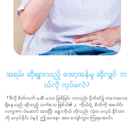
အရမ္း ဆိုးရြားသည့္ ေအာ့အန္မႈ ဆိုလွ်င္ ဘ
ယ္လို လုပ္မလဲ?
『ဒီလို စိတ္လက္ မအီ မသာ ျဖစ္ျခင္း ကလည္း ဗိုက္ထဲ၌ ကေလးေလး
ရိွေနသည္ ဆိုသည့္ သက္ေသ ျဖစ္ပါ၏ 』 ကိုယ္ရဲ႕ စိတ္ကို အေပါင္း
လကၡဏာ ပဲေဆာင္ ထားျပီး ခႏၶာကိုယ္ ကိုလည္း လုံးဝ မလုပ္ ႏိုင္တာ
ကို မလုပ္ခိုင္း ပဲႏွင့္ ဤ ေဝဒနာ အား ေက်ာ္လႊား ၾကရေအာင္။